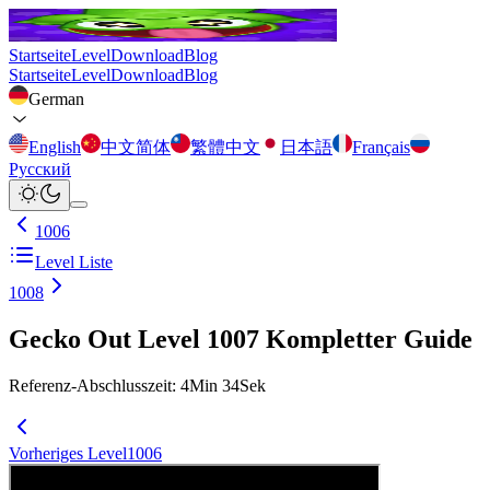
Startseite
Level
Download
Blog
Startseite
Level
Download
Blog
German
English
中文简体
繁體中文
日本語
Français
Русский
1006
Level Liste
1008
Gecko Out Level 1007 Kompletter Guide
Referenz-Abschlusszeit
:
4
Min
34
Sek
Vorheriges Level
1006