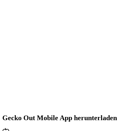
•
Steigende Herausforderung mit jedem Level
•
Abwechslungsreiche Puzzlearten
•
Stetig steigender Schwierigkeitsgrad
•
Neue Mechaniken und Hindernisse
•
Immer neue Herausforderungen
•
Schneller Einstieg für alle Altersgruppen
•
Tiefgehende Strategien für Profis
•
Stundenlanger Rätselspaß
•
Regelmäßige Updates mit neuen Levels
Gecko Out Mobile App herunterladen