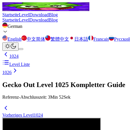
Startseite
Level
Download
Blog
Startseite
Level
Download
Blog
German
English
中文简体
繁體中文
日本語
Français
Русски
1024
Level Liste
1026
Gecko Out Level 1025 Kompletter Guide
Referenz-Abschlusszeit
:
3
Min
52
Sek
Vorheriges Level
1024