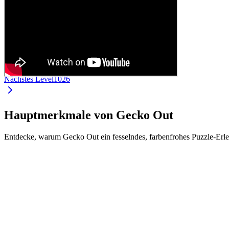
Nächstes Level
1026
Hauptmerkmale von Gecko Out
Entdecke, warum Gecko Out ein fesselndes, farbenfrohes Puzzle-Erle
•
Intuitive Steuerung durch Ziehen und Schieben
•
Jeder Gecko hat eine eigene Farbe und Länge
•
Finde den richtigen Weg durch komplexe Level