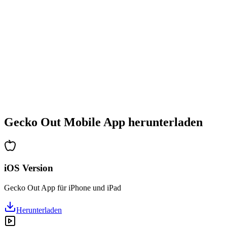
•
Stetig steigender Schwierigkeitsgrad
•
Neue Mechaniken und Hindernisse
•
Immer neue Herausforderungen
•
Schneller Einstieg für alle Altersgruppen
•
Tiefgehende Strategien für Profis
•
Stundenlanger Rätselspaß
•
Regelmäßige Updates mit neuen Levels
Gecko Out Mobile App herunterladen
iOS Version
Gecko Out App für iPhone und iPad
Herunterladen