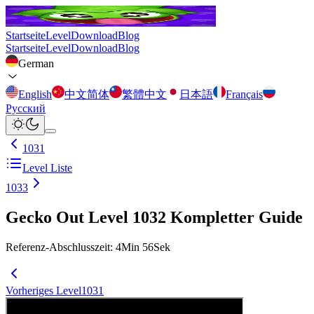
Startseite
Level
Download
Blog
Startseite
Level
Download
Blog
German
English
中文简体
繁體中文
日本語
Français
Русский
1031
Level Liste
1033
Gecko Out Level 1032 Kompletter Guide
Referenz-Abschlusszeit
:
4
Min
56
Sek
Vorheriges Level
1031