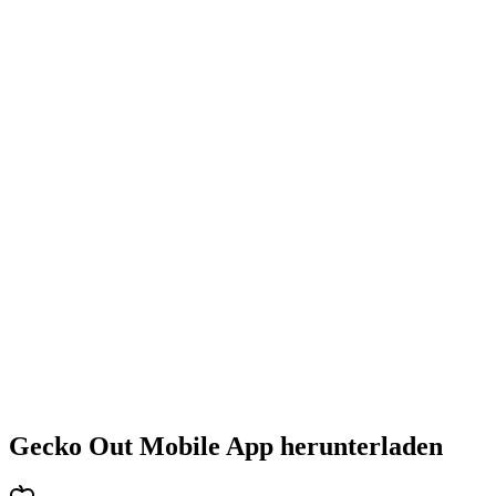
•
Steigende Herausforderung mit jedem Level
•
Abwechslungsreiche Puzzlearten
•
Stetig steigender Schwierigkeitsgrad
•
Neue Mechaniken und Hindernisse
•
Immer neue Herausforderungen
•
Schneller Einstieg für alle Altersgruppen
•
Tiefgehende Strategien für Profis
•
Stundenlanger Rätselspaß
•
Regelmäßige Updates mit neuen Levels
Gecko Out Mobile App herunterladen