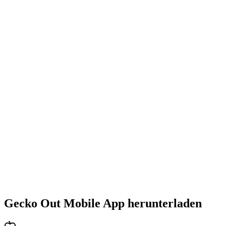
•
Steigende Herausforderung mit jedem Level
•
Abwechslungsreiche Puzzlearten
•
Stetig steigender Schwierigkeitsgrad
•
Neue Mechaniken und Hindernisse
•
Immer neue Herausforderungen
•
Schneller Einstieg für alle Altersgruppen
•
Tiefgehende Strategien für Profis
•
Stundenlanger Rätselspaß
•
Regelmäßige Updates mit neuen Levels
Gecko Out Mobile App herunterladen