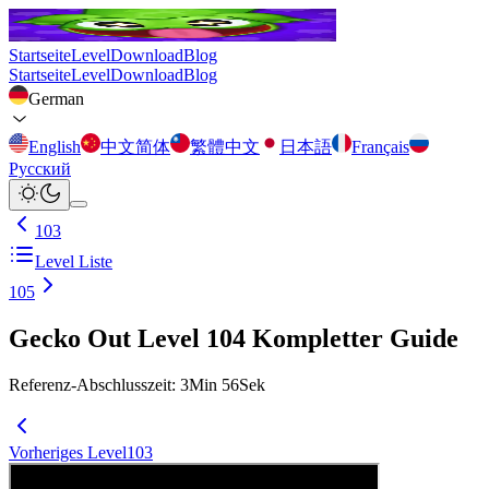
Startseite
Level
Download
Blog
Startseite
Level
Download
Blog
German
English
中文简体
繁體中文
日本語
Français
Русский
103
Level Liste
105
Gecko Out Level 104 Kompletter Guide
Referenz-Abschlusszeit
:
3
Min
56
Sek
Vorheriges Level
103