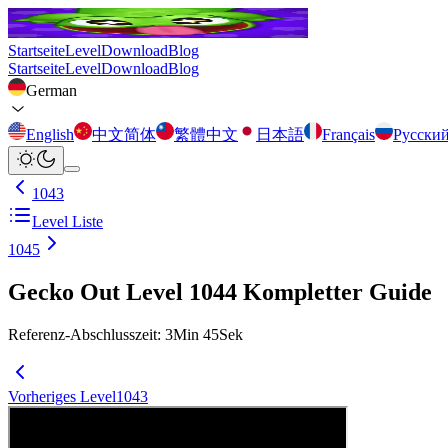
Startseite
Level
Download
Blog
Startseite
Level
Download
Blog
German
English
中文简体
繁體中文
日本語
Français
Русски
1043
Level Liste
1045
Gecko Out Level 1044 Kompletter Guide
Referenz-Abschlusszeit
:
3
Min
45
Sek
Vorheriges Level
1043