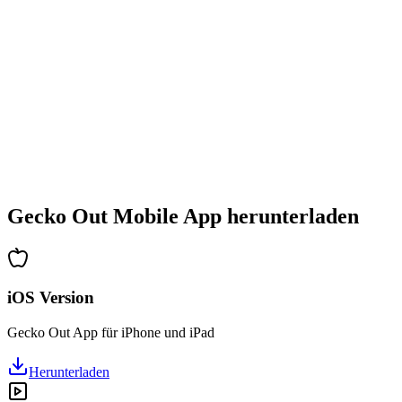
•
Stetig steigender Schwierigkeitsgrad
•
Neue Mechaniken und Hindernisse
•
Immer neue Herausforderungen
•
Schneller Einstieg für alle Altersgruppen
•
Tiefgehende Strategien für Profis
•
Stundenlanger Rätselspaß
•
Regelmäßige Updates mit neuen Levels
Gecko Out Mobile App herunterladen
iOS Version
Gecko Out App für iPhone und iPad
Herunterladen