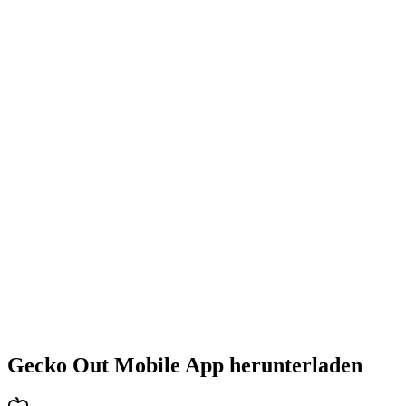
•
Steigende Herausforderung mit jedem Level
•
Abwechslungsreiche Puzzlearten
•
Stetig steigender Schwierigkeitsgrad
•
Neue Mechaniken und Hindernisse
•
Immer neue Herausforderungen
•
Schneller Einstieg für alle Altersgruppen
•
Tiefgehende Strategien für Profis
•
Stundenlanger Rätselspaß
•
Regelmäßige Updates mit neuen Levels
Gecko Out Mobile App herunterladen