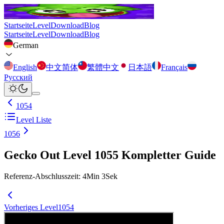
Startseite
Level
Download
Blog
Startseite
Level
Download
Blog
German
English
中文简体
繁體中文
日本語
Français
Русский
1054
Level Liste
1056
Gecko Out Level 1055 Kompletter Guide
Referenz-Abschlusszeit
:
4
Min
3
Sek
Vorheriges Level
1054