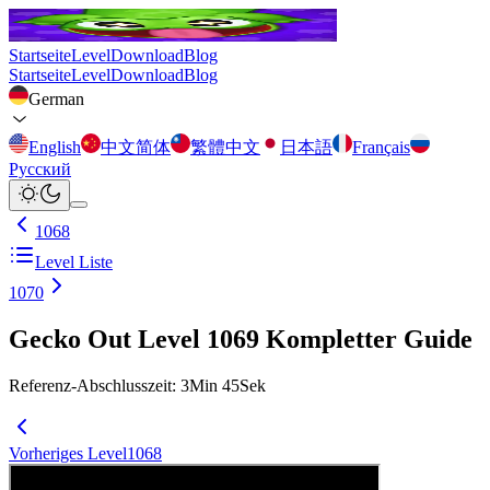
Startseite
Level
Download
Blog
Startseite
Level
Download
Blog
German
English
中文简体
繁體中文
日本語
Français
Русский
1068
Level Liste
1070
Gecko Out Level 1069 Kompletter Guide
Referenz-Abschlusszeit
:
3
Min
45
Sek
Vorheriges Level
1068