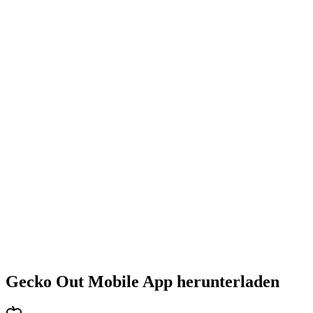
•
Steigende Herausforderung mit jedem Level
•
Abwechslungsreiche Puzzlearten
•
Stetig steigender Schwierigkeitsgrad
•
Neue Mechaniken und Hindernisse
•
Immer neue Herausforderungen
•
Schneller Einstieg für alle Altersgruppen
•
Tiefgehende Strategien für Profis
•
Stundenlanger Rätselspaß
•
Regelmäßige Updates mit neuen Levels
Gecko Out Mobile App herunterladen