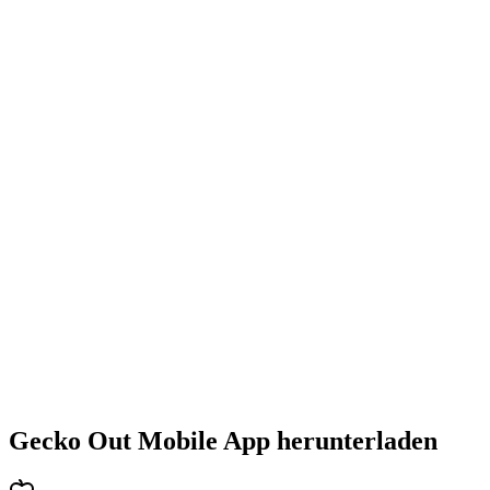
•
Steigende Herausforderung mit jedem Level
•
Abwechslungsreiche Puzzlearten
•
Stetig steigender Schwierigkeitsgrad
•
Neue Mechaniken und Hindernisse
•
Immer neue Herausforderungen
•
Schneller Einstieg für alle Altersgruppen
•
Tiefgehende Strategien für Profis
•
Stundenlanger Rätselspaß
•
Regelmäßige Updates mit neuen Levels
Gecko Out Mobile App herunterladen