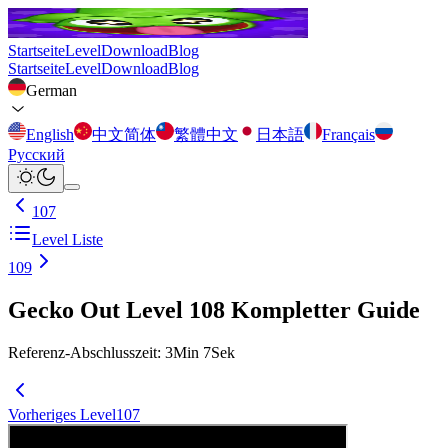
Startseite
Level
Download
Blog
Startseite
Level
Download
Blog
German
English
中文简体
繁體中文
日本語
Français
Русский
107
Level Liste
109
Gecko Out Level 108 Kompletter Guide
Referenz-Abschlusszeit
:
3
Min
7
Sek
Vorheriges Level
107