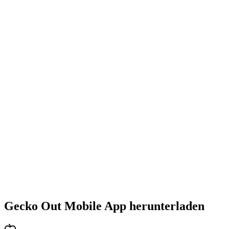
•
Steigende Herausforderung mit jedem Level
•
Abwechslungsreiche Puzzlearten
•
Stetig steigender Schwierigkeitsgrad
•
Neue Mechaniken und Hindernisse
•
Immer neue Herausforderungen
•
Schneller Einstieg für alle Altersgruppen
•
Tiefgehende Strategien für Profis
•
Stundenlanger Rätselspaß
•
Regelmäßige Updates mit neuen Levels
Gecko Out Mobile App herunterladen