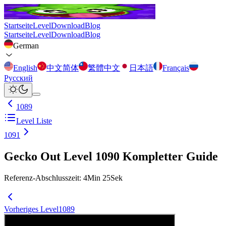
Startseite
Level
Download
Blog
Startseite
Level
Download
Blog
German
English
中文简体
繁體中文
日本語
Français
Русский
1089
Level Liste
1091
Gecko Out Level 1090 Kompletter Guide
Referenz-Abschlusszeit
:
4
Min
25
Sek
Vorheriges Level
1089