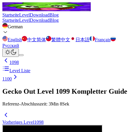
Startseite
Level
Download
Blog
Startseite
Level
Download
Blog
German
English
中文简体
繁體中文
日本語
Français
Русский
1098
Level Liste
1100
Gecko Out Level 1099 Kompletter Guide
Referenz-Abschlusszeit
:
3
Min
8
Sek
Vorheriges Level
1098