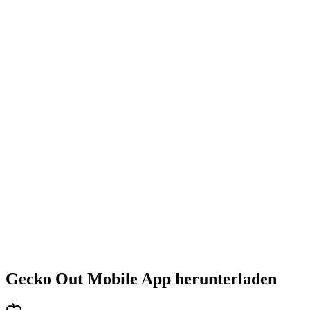
•
Steigende Herausforderung mit jedem Level
•
Abwechslungsreiche Puzzlearten
•
Stetig steigender Schwierigkeitsgrad
•
Neue Mechaniken und Hindernisse
•
Immer neue Herausforderungen
•
Schneller Einstieg für alle Altersgruppen
•
Tiefgehende Strategien für Profis
•
Stundenlanger Rätselspaß
•
Regelmäßige Updates mit neuen Levels
Gecko Out Mobile App herunterladen