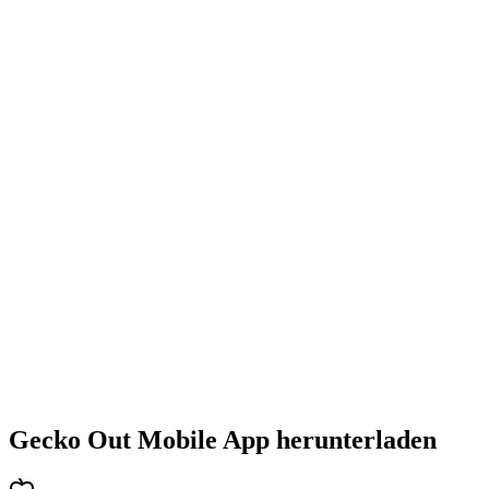
•
Steigende Herausforderung mit jedem Level
•
Abwechslungsreiche Puzzlearten
•
Stetig steigender Schwierigkeitsgrad
•
Neue Mechaniken und Hindernisse
•
Immer neue Herausforderungen
•
Schneller Einstieg für alle Altersgruppen
•
Tiefgehende Strategien für Profis
•
Stundenlanger Rätselspaß
•
Regelmäßige Updates mit neuen Levels
Gecko Out Mobile App herunterladen