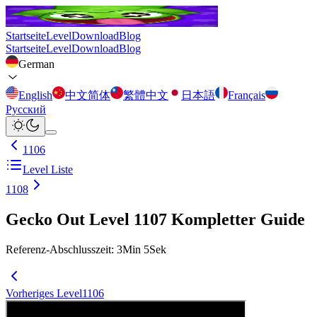
Startseite
Level
Download
Blog
Startseite
Level
Download
Blog
German
English
中文简体
繁體中文
日本語
Français
Русский
1106
Level Liste
1108
Gecko Out Level 1107 Kompletter Guide
Referenz-Abschlusszeit
:
3
Min
5
Sek
Vorheriges Level
1106