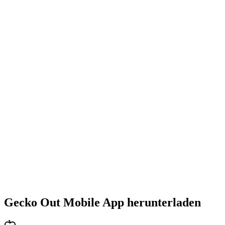
•
Steigende Herausforderung mit jedem Level
•
Abwechslungsreiche Puzzlearten
•
Stetig steigender Schwierigkeitsgrad
•
Neue Mechaniken und Hindernisse
•
Immer neue Herausforderungen
•
Schneller Einstieg für alle Altersgruppen
•
Tiefgehende Strategien für Profis
•
Stundenlanger Rätselspaß
•
Regelmäßige Updates mit neuen Levels
Gecko Out Mobile App herunterladen