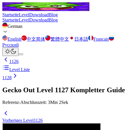
Startseite
Level
Download
Blog
Startseite
Level
Download
Blog
German
English
中文简体
繁體中文
日本語
Français
Русский
1126
Level Liste
1128
Gecko Out Level 1127 Kompletter Guide
Referenz-Abschlusszeit
:
3
Min
2
Sek
Vorheriges Level
1126