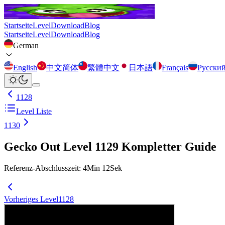
Startseite
Level
Download
Blog
Startseite
Level
Download
Blog
German
English
中文简体
繁體中文
日本語
Français
Русски
1128
Level Liste
1130
Gecko Out Level 1129 Kompletter Guide
Referenz-Abschlusszeit
:
4
Min
12
Sek
Vorheriges Level
1128