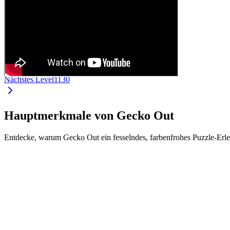
Nächstes Level
1130
Hauptmerkmale von Gecko Out
Entdecke, warum Gecko Out ein fesselndes, farbenfrohes Puzzle-Erle
•
Intuitive Steuerung durch Ziehen und Schieben
•
Jeder Gecko hat eine eigene Farbe und Länge
•
Finde den richtigen Weg durch komplexe Level