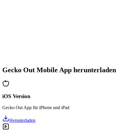
•
Stetig steigender Schwierigkeitsgrad
•
Neue Mechaniken und Hindernisse
•
Immer neue Herausforderungen
•
Schneller Einstieg für alle Altersgruppen
•
Tiefgehende Strategien für Profis
•
Stundenlanger Rätselspaß
•
Regelmäßige Updates mit neuen Levels
Gecko Out Mobile App herunterladen
iOS Version
Gecko Out App für iPhone und iPad
Herunterladen