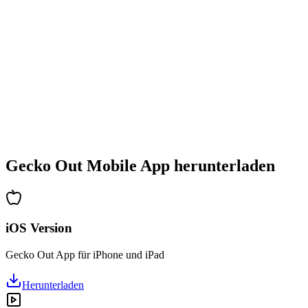
•
Stetig steigender Schwierigkeitsgrad
•
Neue Mechaniken und Hindernisse
•
Immer neue Herausforderungen
•
Schneller Einstieg für alle Altersgruppen
•
Tiefgehende Strategien für Profis
•
Stundenlanger Rätselspaß
•
Regelmäßige Updates mit neuen Levels
Gecko Out Mobile App herunterladen
iOS Version
Gecko Out App für iPhone und iPad
Herunterladen