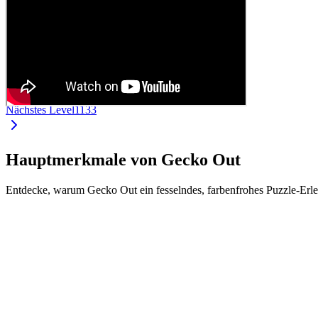
Nächstes Level
1133
Hauptmerkmale von Gecko Out
Entdecke, warum Gecko Out ein fesselndes, farbenfrohes Puzzle-Erle
•
Intuitive Steuerung durch Ziehen und Schieben
•
Jeder Gecko hat eine eigene Farbe und Länge
•
Finde den richtigen Weg durch komplexe Level