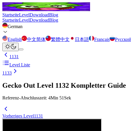
Startseite
Level
Download
Blog
Startseite
Level
Download
Blog
German
English
中文简体
繁體中文
日本語
Français
Русски
1131
Level Liste
1133
Gecko Out Level 1132 Kompletter Guide
Referenz-Abschlusszeit
:
4
Min
51
Sek
Vorheriges Level
1131