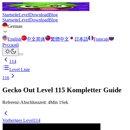
Startseite
Level
Download
Blog
Startseite
Level
Download
Blog
German
English
中文简体
繁體中文
日本語
Français
Русский
114
Level Liste
116
Gecko Out Level 115 Kompletter Guide
Referenz-Abschlusszeit
:
4
Min
1
Sek
Vorheriges Level
114