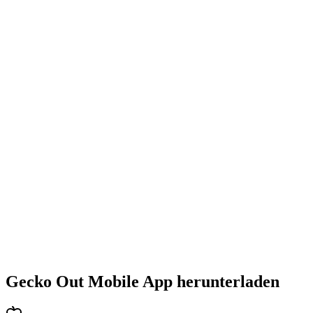
•
Steigende Herausforderung mit jedem Level
•
Abwechslungsreiche Puzzlearten
•
Stetig steigender Schwierigkeitsgrad
•
Neue Mechaniken und Hindernisse
•
Immer neue Herausforderungen
•
Schneller Einstieg für alle Altersgruppen
•
Tiefgehende Strategien für Profis
•
Stundenlanger Rätselspaß
•
Regelmäßige Updates mit neuen Levels
Gecko Out Mobile App herunterladen