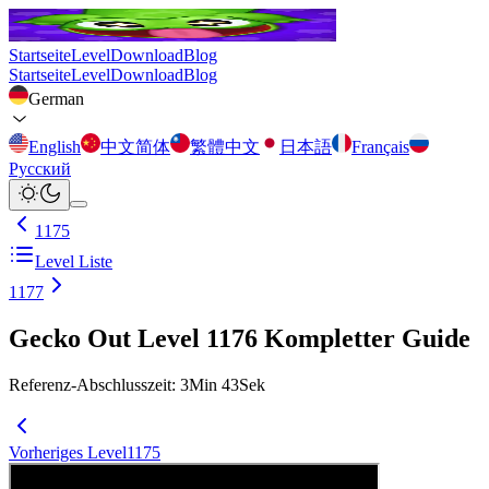
Startseite
Level
Download
Blog
Startseite
Level
Download
Blog
German
English
中文简体
繁體中文
日本語
Français
Русский
1175
Level Liste
1177
Gecko Out Level 1176 Kompletter Guide
Referenz-Abschlusszeit
:
3
Min
43
Sek
Vorheriges Level
1175