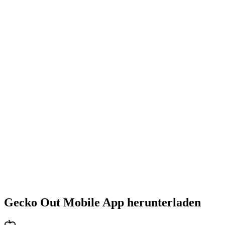
•
Steigende Herausforderung mit jedem Level
•
Abwechslungsreiche Puzzlearten
•
Stetig steigender Schwierigkeitsgrad
•
Neue Mechaniken und Hindernisse
•
Immer neue Herausforderungen
•
Schneller Einstieg für alle Altersgruppen
•
Tiefgehende Strategien für Profis
•
Stundenlanger Rätselspaß
•
Regelmäßige Updates mit neuen Levels
Gecko Out Mobile App herunterladen