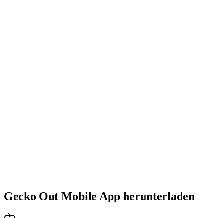
•
Steigende Herausforderung mit jedem Level
•
Abwechslungsreiche Puzzlearten
•
Stetig steigender Schwierigkeitsgrad
•
Neue Mechaniken und Hindernisse
•
Immer neue Herausforderungen
•
Schneller Einstieg für alle Altersgruppen
•
Tiefgehende Strategien für Profis
•
Stundenlanger Rätselspaß
•
Regelmäßige Updates mit neuen Levels
Gecko Out Mobile App herunterladen