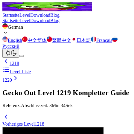
Startseite
Level
Download
Blog
Startseite
Level
Download
Blog
German
English
中文简体
繁體中文
日本語
Français
Русский
1218
Level Liste
1220
Gecko Out Level 1219 Kompletter Guide
Referenz-Abschlusszeit
:
3
Min
34
Sek
Vorheriges Level
1218