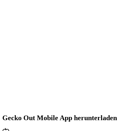
•
Steigende Herausforderung mit jedem Level
•
Abwechslungsreiche Puzzlearten
•
Stetig steigender Schwierigkeitsgrad
•
Neue Mechaniken und Hindernisse
•
Immer neue Herausforderungen
•
Schneller Einstieg für alle Altersgruppen
•
Tiefgehende Strategien für Profis
•
Stundenlanger Rätselspaß
•
Regelmäßige Updates mit neuen Levels
Gecko Out Mobile App herunterladen