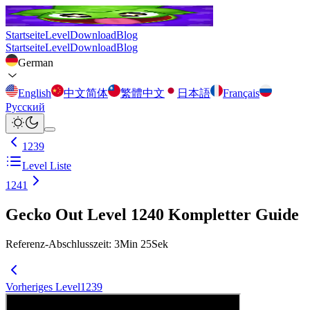
Startseite
Level
Download
Blog
Startseite
Level
Download
Blog
German
English
中文简体
繁體中文
日本語
Français
Русский
1239
Level Liste
1241
Gecko Out Level 1240 Kompletter Guide
Referenz-Abschlusszeit
:
3
Min
25
Sek
Vorheriges Level
1239