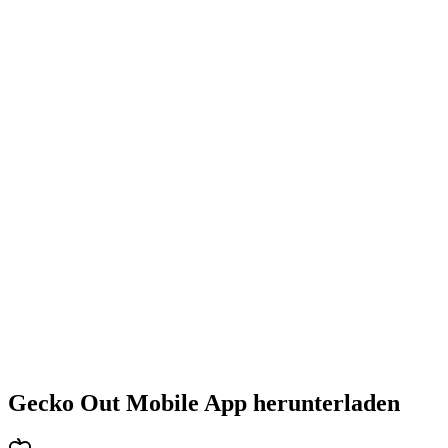
•
Steigende Herausforderung mit jedem Level
•
Abwechslungsreiche Puzzlearten
•
Stetig steigender Schwierigkeitsgrad
•
Neue Mechaniken und Hindernisse
•
Immer neue Herausforderungen
•
Schneller Einstieg für alle Altersgruppen
•
Tiefgehende Strategien für Profis
•
Stundenlanger Rätselspaß
•
Regelmäßige Updates mit neuen Levels
Gecko Out Mobile App herunterladen