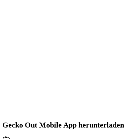
•
Steigende Herausforderung mit jedem Level
•
Abwechslungsreiche Puzzlearten
•
Stetig steigender Schwierigkeitsgrad
•
Neue Mechaniken und Hindernisse
•
Immer neue Herausforderungen
•
Schneller Einstieg für alle Altersgruppen
•
Tiefgehende Strategien für Profis
•
Stundenlanger Rätselspaß
•
Regelmäßige Updates mit neuen Levels
Gecko Out Mobile App herunterladen