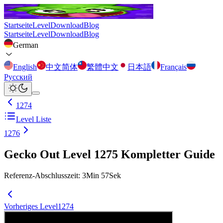
Startseite
Level
Download
Blog
Startseite
Level
Download
Blog
German
English
中文简体
繁體中文
日本語
Français
Русский
1274
Level Liste
1276
Gecko Out Level 1275 Kompletter Guide
Referenz-Abschlusszeit
:
3
Min
57
Sek
Vorheriges Level
1274