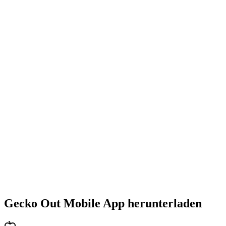
•
Steigende Herausforderung mit jedem Level
•
Abwechslungsreiche Puzzlearten
•
Stetig steigender Schwierigkeitsgrad
•
Neue Mechaniken und Hindernisse
•
Immer neue Herausforderungen
•
Schneller Einstieg für alle Altersgruppen
•
Tiefgehende Strategien für Profis
•
Stundenlanger Rätselspaß
•
Regelmäßige Updates mit neuen Levels
Gecko Out Mobile App herunterladen