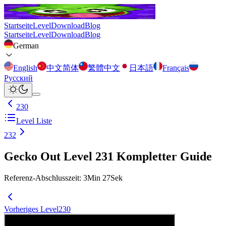
Startseite
Level
Download
Blog
Startseite
Level
Download
Blog
German
English
中文简体
繁體中文
日本語
Français
Русский
230
Level Liste
232
Gecko Out Level 231 Kompletter Guide
Referenz-Abschlusszeit
:
3
Min
27
Sek
Vorheriges Level
230