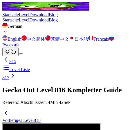
Startseite
Level
Download
Blog
Startseite
Level
Download
Blog
German
English
中文简体
繁體中文
日本語
Français
Русский
815
Level Liste
817
Gecko Out Level 816 Kompletter Guide
Referenz-Abschlusszeit
:
4
Min
42
Sek
Vorheriges Level
815