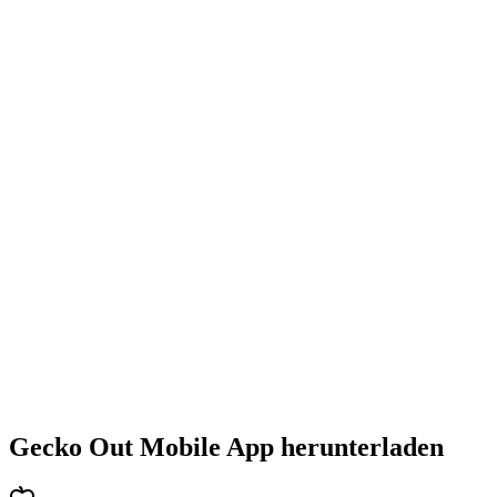
•
Steigende Herausforderung mit jedem Level
•
Abwechslungsreiche Puzzlearten
•
Stetig steigender Schwierigkeitsgrad
•
Neue Mechaniken und Hindernisse
•
Immer neue Herausforderungen
•
Schneller Einstieg für alle Altersgruppen
•
Tiefgehende Strategien für Profis
•
Stundenlanger Rätselspaß
•
Regelmäßige Updates mit neuen Levels
Gecko Out Mobile App herunterladen