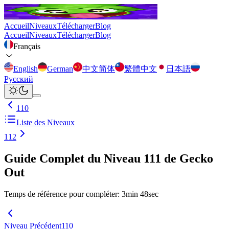
Accueil
Niveaux
Télécharger
Blog
Accueil
Niveaux
Télécharger
Blog
Français
English
German
中文简体
繁體中文
日本語
Русский
110
Liste des Niveaux
112
Guide Complet du Niveau 111 de Gecko
Out
Temps de référence pour compléter
:
3
min
48
sec
Niveau Précédent
110