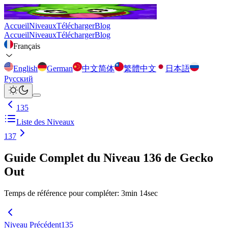
Accueil
Niveaux
Télécharger
Blog
Accueil
Niveaux
Télécharger
Blog
Français
English
German
中文简体
繁體中文
日本語
Русский
135
Liste des Niveaux
137
Guide Complet du Niveau 136 de Gecko
Out
Temps de référence pour compléter
:
3
min
14
sec
Niveau Précédent
135