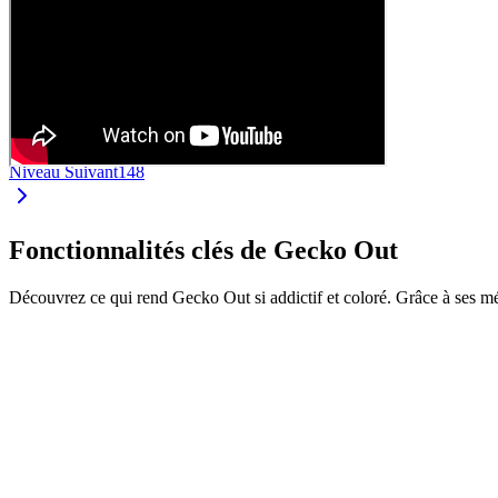
Niveau Suivant
148
Fonctionnalités clés de Gecko Out
Découvrez ce qui rend Gecko Out si addictif et coloré. Grâce à ses m
•
Faites glisser les geckos par leurs extrémités
•
Chaque gecko a sa propre couleur et longueur