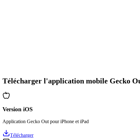
•
Large gamme de types d'énigmes
•
Difficulté progressive
•
Nouvelles mécaniques et obstacles
•
Défis renouvelés à chaque partie
•
Accessible à tous les âges
•
Stratégies profondes pour les experts
•
Des heures de réflexion garanties
•
Mises à jour régulières avec de nouveaux niveaux
Télécharger l'application mobile Gecko O
Version iOS
Application Gecko Out pour iPhone et iPad
Télécharger