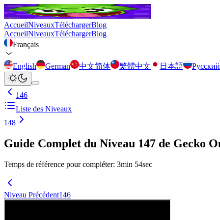
Accueil
Niveaux
Télécharger
Blog
Accueil
Niveaux
Télécharger
Blog
Français
English
German
中文简体
繁體中文
日本語
Русский
146
Liste des Niveaux
148
Guide Complet du Niveau 147 de Gecko O
Temps de référence pour compléter
:
3
min
54
sec
Niveau Précédent
146