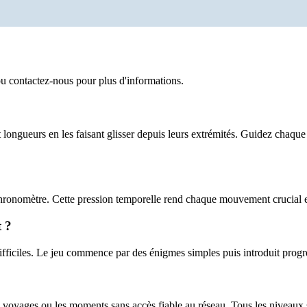
u contactez-nous pour plus d'informations.
longueurs en les faisant glisser depuis leurs extrémités. Guidez chaqu
hronomètre. Cette pression temporelle rend chaque mouvement crucial e
 ?
fficiles. Le jeu commence par des énigmes simples puis introduit progr
 voyages ou les moments sans accès fiable au réseau. Tous les niveaux s