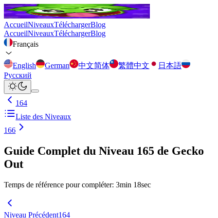
Accueil
Niveaux
Télécharger
Blog
Accueil
Niveaux
Télécharger
Blog
Français
English
German
中文简体
繁體中文
日本語
Русский
164
Liste des Niveaux
166
Guide Complet du Niveau 165 de Gecko
Out
Temps de référence pour compléter
:
3
min
18
sec
Niveau Précédent
164