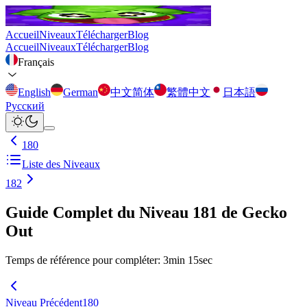
Accueil
Niveaux
Télécharger
Blog
Accueil
Niveaux
Télécharger
Blog
Français
English
German
中文简体
繁體中文
日本語
Русский
180
Liste des Niveaux
182
Guide Complet du Niveau 181 de Gecko
Out
Temps de référence pour compléter
:
3
min
15
sec
Niveau Précédent
180