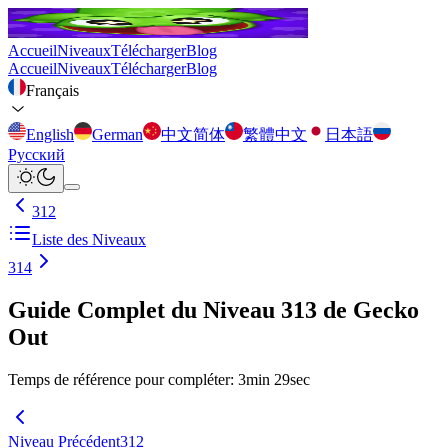
Accueil
Niveaux
Télécharger
Blog
Accueil
Niveaux
Télécharger
Blog
Français
English
German
中文简体
繁體中文
日本語
Русский
312
Liste des Niveaux
314
Guide Complet du Niveau 313 de Gecko
Out
Temps de référence pour compléter
:
3
min
29
sec
Niveau Précédent
312