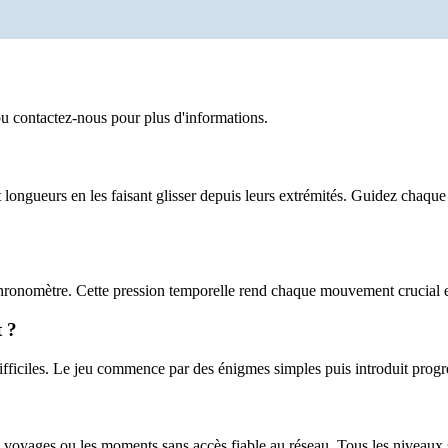
u contactez-nous pour plus d'informations.
longueurs en les faisant glisser depuis leurs extrémités. Guidez chaqu
hronomètre. Cette pression temporelle rend chaque mouvement crucial e
 ?
fficiles. Le jeu commence par des énigmes simples puis introduit progr
 voyages ou les moments sans accès fiable au réseau. Tous les niveaux s