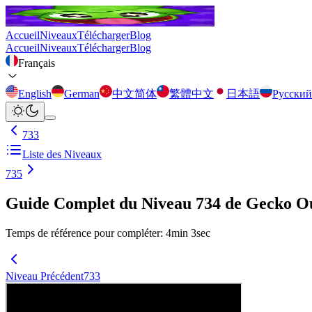
Accueil
Niveaux
Télécharger
Blog
Accueil
Niveaux
Télécharger
Blog
Français
English
German
中文简体
繁體中文
日本語
Русский
733
Liste des Niveaux
735
Guide Complet du Niveau 734 de Gecko O
Temps de référence pour compléter
:
4
min
3
sec
Niveau Précédent
733