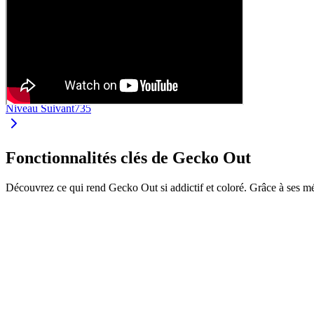
Niveau Suivant
735
Fonctionnalités clés de Gecko Out
Découvrez ce qui rend Gecko Out si addictif et coloré. Grâce à ses m
•
Faites glisser les geckos par leurs extrémités
•
Chaque gecko a sa propre couleur et longueur