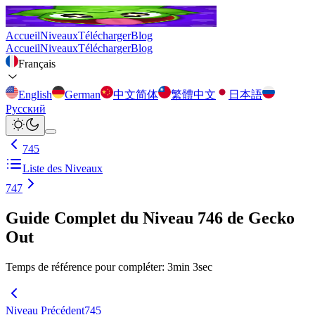
Accueil
Niveaux
Télécharger
Blog
Accueil
Niveaux
Télécharger
Blog
Français
English
German
中文简体
繁體中文
日本語
Русский
745
Liste des Niveaux
747
Guide Complet du Niveau 746 de Gecko
Out
Temps de référence pour compléter
:
3
min
3
sec
Niveau Précédent
745