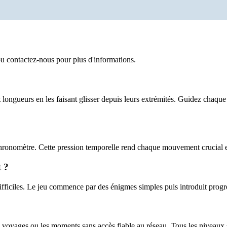
u contactez-nous pour plus d'informations.
longueurs en les faisant glisser depuis leurs extrémités. Guidez chaqu
hronomètre. Cette pression temporelle rend chaque mouvement crucial e
 ?
fficiles. Le jeu commence par des énigmes simples puis introduit progr
 voyages ou les moments sans accès fiable au réseau. Tous les niveaux s