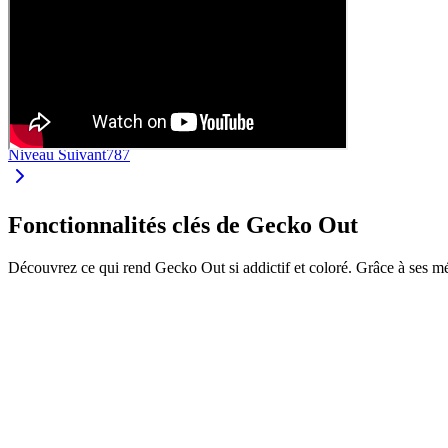
Niveau Suivant
787
Fonctionnalités clés de Gecko Out
Découvrez ce qui rend Gecko Out si addictif et coloré. Grâce à ses m
•
Faites glisser les geckos par leurs extrémités
•
Chaque gecko a sa propre couleur et longueur