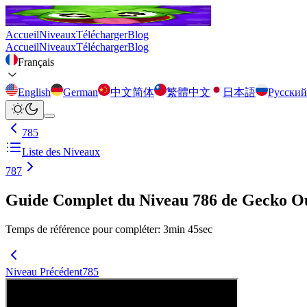
Accueil
Niveaux
Télécharger
Blog
Accueil
Niveaux
Télécharger
Blog
Français
English
German
中文简体
繁體中文
日本語
Русский
785
Liste des Niveaux
787
Guide Complet du Niveau 786 de Gecko O
Temps de référence pour compléter
:
3
min
45
sec
Niveau Précédent
785