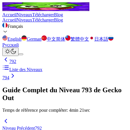
Accueil
Niveaux
Télécharger
Blog
Accueil
Niveaux
Télécharger
Blog
Français
English
German
中文简体
繁體中文
日本語
Русский
792
Liste des Niveaux
794
Guide Complet du Niveau 793 de Gecko
Out
Temps de référence pour compléter
:
4
min
21
sec
Niveau Précédent
792