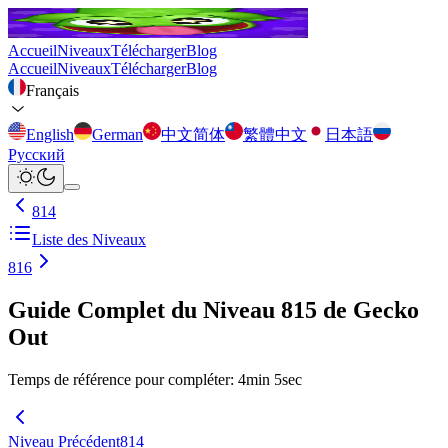
Accueil
Niveaux
Télécharger
Blog
Accueil
Niveaux
Télécharger
Blog
Français
English
German
中文简体
繁體中文
日本語
Русский
814
Liste des Niveaux
816
Guide Complet du Niveau 815 de Gecko
Out
Temps de référence pour compléter
:
4
min
5
sec
Niveau Précédent
814