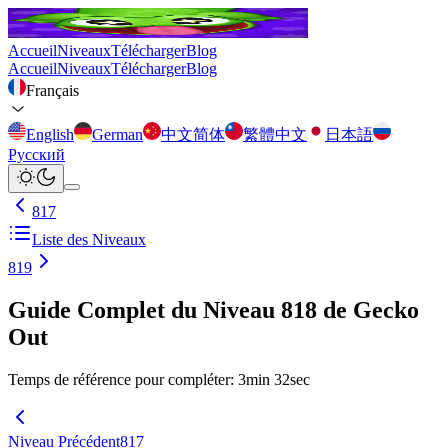
Accueil
Niveaux
Télécharger
Blog
Accueil
Niveaux
Télécharger
Blog
Français
English
German
中文简体
繁體中文
日本語
Русский
817
Liste des Niveaux
819
Guide Complet du Niveau 818 de Gecko
Out
Temps de référence pour compléter
:
3
min
32
sec
Niveau Précédent
817