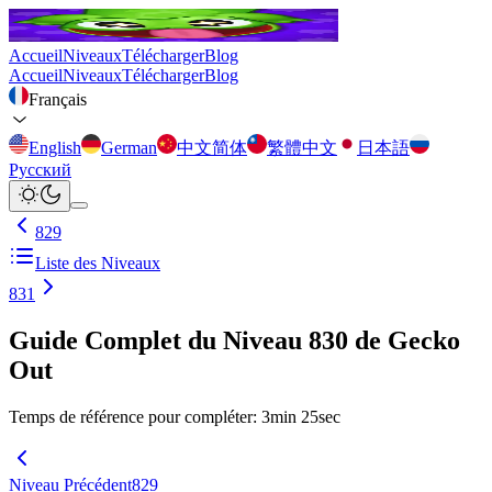
Accueil
Niveaux
Télécharger
Blog
Accueil
Niveaux
Télécharger
Blog
Français
English
German
中文简体
繁體中文
日本語
Русский
829
Liste des Niveaux
831
Guide Complet du Niveau 830 de Gecko
Out
Temps de référence pour compléter
:
3
min
25
sec
Niveau Précédent
829