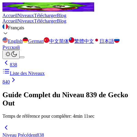
Accueil
Niveaux
Télécharger
Blog
Accueil
Niveaux
Télécharger
Blog
Français
English
German
中文简体
繁體中文
日本語
Русский
838
Liste des Niveaux
840
Guide Complet du Niveau 839 de Gecko
Out
Temps de référence pour compléter
:
4
min
11
sec
Niveau Précédent
838