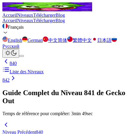
Accueil
Niveaux
Télécharger
Blog
Accueil
Niveaux
Télécharger
Blog
Français
English
German
中文简体
繁體中文
日本語
Русский
840
Liste des Niveaux
842
Guide Complet du Niveau 841 de Gecko
Out
Temps de référence pour compléter
:
3
min
49
sec
Niveau Précédent
840