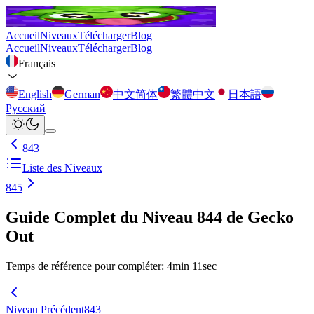
Accueil
Niveaux
Télécharger
Blog
Accueil
Niveaux
Télécharger
Blog
Français
English
German
中文简体
繁體中文
日本語
Русский
843
Liste des Niveaux
845
Guide Complet du Niveau 844 de Gecko
Out
Temps de référence pour compléter
:
4
min
11
sec
Niveau Précédent
843