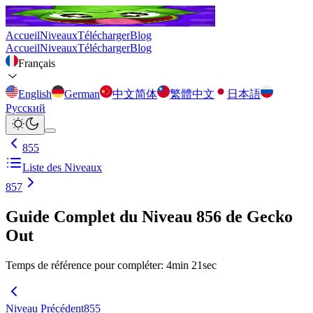
Accueil
Niveaux
Télécharger
Blog
Accueil
Niveaux
Télécharger
Blog
Français
English
German
中文简体
繁體中文
日本語
Русский
855
Liste des Niveaux
857
Guide Complet du Niveau 856 de Gecko
Out
Temps de référence pour compléter
:
4
min
21
sec
Niveau Précédent
855