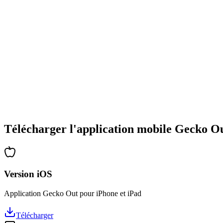
•
Large gamme de types d'énigmes
•
Difficulté progressive
•
Nouvelles mécaniques et obstacles
•
Défis renouvelés à chaque partie
•
Accessible à tous les âges
•
Stratégies profondes pour les experts
•
Des heures de réflexion garanties
•
Mises à jour régulières avec de nouveaux niveaux
Télécharger l'application mobile Gecko O
Version iOS
Application Gecko Out pour iPhone et iPad
Télécharger