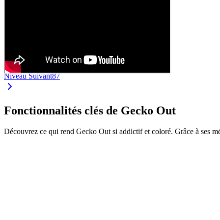
Niveau Suivant
87
Fonctionnalités clés de Gecko Out
Découvrez ce qui rend Gecko Out si addictif et coloré. Grâce à ses m
•
Faites glisser les geckos par leurs extrémités
•
Chaque gecko a sa propre couleur et longueur