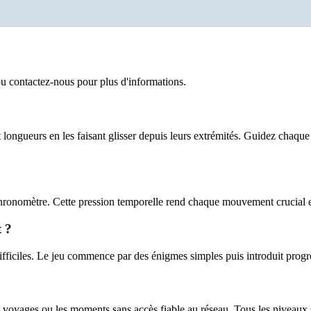
u contactez-nous pour plus d'informations.
longueurs en les faisant glisser depuis leurs extrémités. Guidez chaqu
hronomètre. Cette pression temporelle rend chaque mouvement crucial e
 ?
fficiles. Le jeu commence par des énigmes simples puis introduit progr
 voyages ou les moments sans accès fiable au réseau. Tous les niveaux s