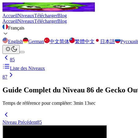
Accueil
Niveaux
Télécharger
Blog
Accueil
Niveaux
Télécharger
Blog
Français
English
German
中文简体
繁體中文
日本語
Русский
85
Liste des Niveaux
87
Guide Complet du Niveau 86 de Gecko Ou
Temps de référence pour compléter
:
3
min
13
sec
Niveau Précédent
85