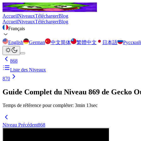
Accueil
Niveaux
Télécharger
Blog
Accueil
Niveaux
Télécharger
Blog
Français
English
German
中文简体
繁體中文
日本語
Русский
868
Liste des Niveaux
870
Guide Complet du Niveau 869 de Gecko O
Temps de référence pour compléter
:
3
min
13
sec
Niveau Précédent
868