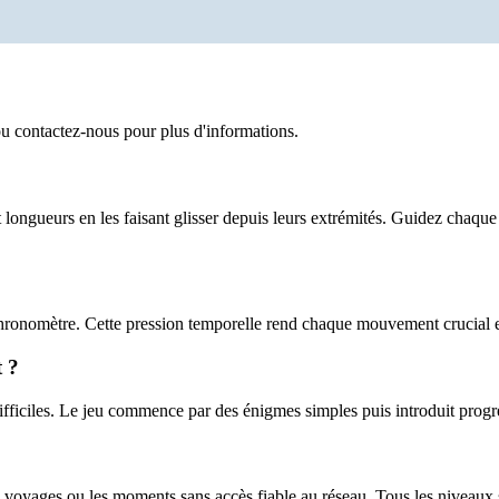
u contactez-nous pour plus d'informations.
longueurs en les faisant glisser depuis leurs extrémités. Guidez chaqu
hronomètre. Cette pression temporelle rend chaque mouvement crucial e
 ?
fficiles. Le jeu commence par des énigmes simples puis introduit progr
 voyages ou les moments sans accès fiable au réseau. Tous les niveaux s