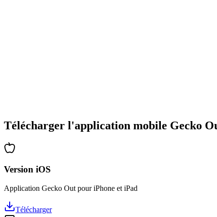
•
Large gamme de types d'énigmes
•
Difficulté progressive
•
Nouvelles mécaniques et obstacles
•
Défis renouvelés à chaque partie
•
Accessible à tous les âges
•
Stratégies profondes pour les experts
•
Des heures de réflexion garanties
•
Mises à jour régulières avec de nouveaux niveaux
Télécharger l'application mobile Gecko O
Version iOS
Application Gecko Out pour iPhone et iPad
Télécharger