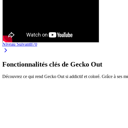
Niveau Suivant
870
Fonctionnalités clés de Gecko Out
Découvrez ce qui rend Gecko Out si addictif et coloré. Grâce à ses m
•
Faites glisser les geckos par leurs extrémités
•
Chaque gecko a sa propre couleur et longueur