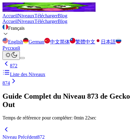
Accueil
Niveaux
Télécharger
Blog
Accueil
Niveaux
Télécharger
Blog
Français
English
German
中文简体
繁體中文
日本語
Русский
872
Liste des Niveaux
874
Guide Complet du Niveau 873 de Gecko
Out
Temps de référence pour compléter
:
0
min
22
sec
Niveau Précédent
872