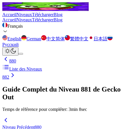
Accueil
Niveaux
Télécharger
Blog
Accueil
Niveaux
Télécharger
Blog
Français
English
German
中文简体
繁體中文
日本語
Русский
880
Liste des Niveaux
882
Guide Complet du Niveau 881 de Gecko
Out
Temps de référence pour compléter
:
3
min
8
sec
Niveau Précédent
880