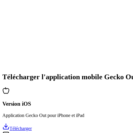
•
Large gamme de types d'énigmes
•
Difficulté progressive
•
Nouvelles mécaniques et obstacles
•
Défis renouvelés à chaque partie
•
Accessible à tous les âges
•
Stratégies profondes pour les experts
•
Des heures de réflexion garanties
•
Mises à jour régulières avec de nouveaux niveaux
Télécharger l'application mobile Gecko O
Version iOS
Application Gecko Out pour iPhone et iPad
Télécharger