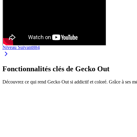
Niveau Suivant
884
Fonctionnalités clés de Gecko Out
Découvrez ce qui rend Gecko Out si addictif et coloré. Grâce à ses m
•
Faites glisser les geckos par leurs extrémités
•
Chaque gecko a sa propre couleur et longueur