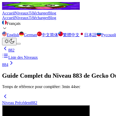
Accueil
Niveaux
Télécharger
Blog
Accueil
Niveaux
Télécharger
Blog
Français
English
German
中文简体
繁體中文
日本語
Русский
882
Liste des Niveaux
884
Guide Complet du Niveau 883 de Gecko O
Temps de référence pour compléter
:
3
min
44
sec
Niveau Précédent
882