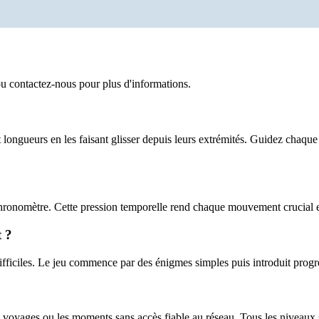
u contactez-nous pour plus d'informations.
longueurs en les faisant glisser depuis leurs extrémités. Guidez chaqu
hronomètre. Cette pression temporelle rend chaque mouvement crucial e
 ?
fficiles. Le jeu commence par des énigmes simples puis introduit progr
 voyages ou les moments sans accès fiable au réseau. Tous les niveaux s