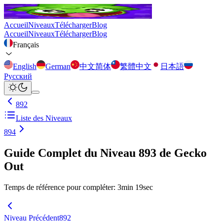
Accueil
Niveaux
Télécharger
Blog
Accueil
Niveaux
Télécharger
Blog
Français
English
German
中文简体
繁體中文
日本語
Русский
892
Liste des Niveaux
894
Guide Complet du Niveau 893 de Gecko
Out
Temps de référence pour compléter
:
3
min
19
sec
Niveau Précédent
892