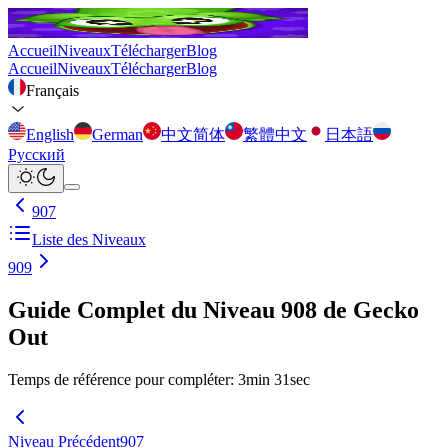
Accueil
Niveaux
Télécharger
Blog
Accueil
Niveaux
Télécharger
Blog
Français
English
German
中文简体
繁體中文
日本語
Русский
907
Liste des Niveaux
909
Guide Complet du Niveau 908 de Gecko
Out
Temps de référence pour compléter
:
3
min
31
sec
Niveau Précédent
907