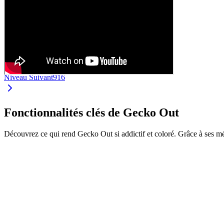
Niveau Suivant
916
Fonctionnalités clés de Gecko Out
Découvrez ce qui rend Gecko Out si addictif et coloré. Grâce à ses m
•
Faites glisser les geckos par leurs extrémités
•
Chaque gecko a sa propre couleur et longueur