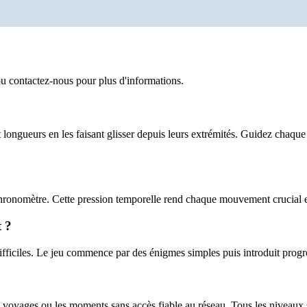
u contactez-nous pour plus d'informations.
longueurs en les faisant glisser depuis leurs extrémités. Guidez chaqu
hronomètre. Cette pression temporelle rend chaque mouvement crucial e
 ?
fficiles. Le jeu commence par des énigmes simples puis introduit progr
 voyages ou les moments sans accès fiable au réseau. Tous les niveaux s