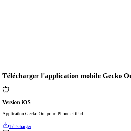
•
Large gamme de types d'énigmes
•
Difficulté progressive
•
Nouvelles mécaniques et obstacles
•
Défis renouvelés à chaque partie
•
Accessible à tous les âges
•
Stratégies profondes pour les experts
•
Des heures de réflexion garanties
•
Mises à jour régulières avec de nouveaux niveaux
Télécharger l'application mobile Gecko O
Version iOS
Application Gecko Out pour iPhone et iPad
Télécharger