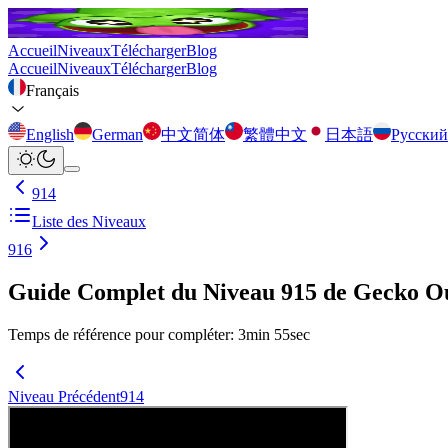
Accueil
Niveaux
Télécharger
Blog
Accueil
Niveaux
Télécharger
Blog
Français
English
German
中文简体
繁體中文
日本語
Русский
914
Liste des Niveaux
916
Guide Complet du Niveau 915 de Gecko O
Temps de référence pour compléter
:
3
min
55
sec
Niveau Précédent
914