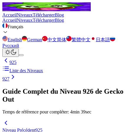
Accueil
Niveaux
Télécharger
Blog
Accueil
Niveaux
Télécharger
Blog
Français
English
German
中文简体
繁體中文
日本語
Русский
925
Liste des Niveaux
927
Guide Complet du Niveau 926 de Gecko
Out
Temps de référence pour compléter
:
4
min
39
sec
Niveau Précédent
925