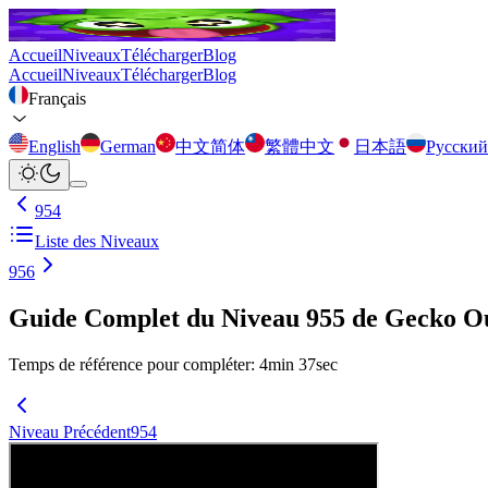
Accueil
Niveaux
Télécharger
Blog
Accueil
Niveaux
Télécharger
Blog
Français
English
German
中文简体
繁體中文
日本語
Русский
954
Liste des Niveaux
956
Guide Complet du Niveau 955 de Gecko O
Temps de référence pour compléter
:
4
min
37
sec
Niveau Précédent
954