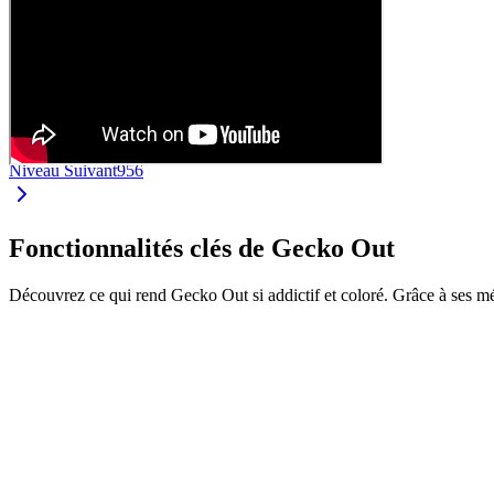
Niveau Suivant
956
Fonctionnalités clés de Gecko Out
Découvrez ce qui rend Gecko Out si addictif et coloré. Grâce à ses m
•
Faites glisser les geckos par leurs extrémités
•
Chaque gecko a sa propre couleur et longueur