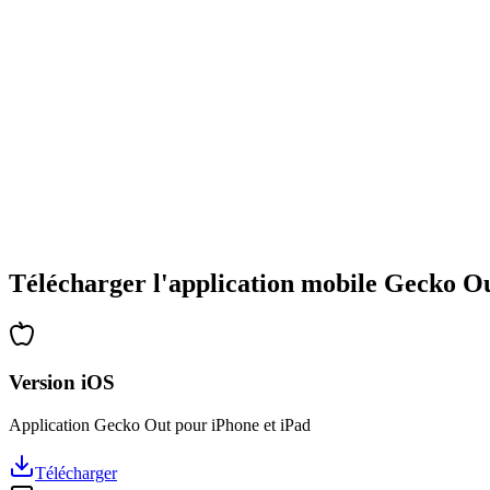
•
Large gamme de types d'énigmes
•
Difficulté progressive
•
Nouvelles mécaniques et obstacles
•
Défis renouvelés à chaque partie
•
Accessible à tous les âges
•
Stratégies profondes pour les experts
•
Des heures de réflexion garanties
•
Mises à jour régulières avec de nouveaux niveaux
Télécharger l'application mobile Gecko O
Version iOS
Application Gecko Out pour iPhone et iPad
Télécharger