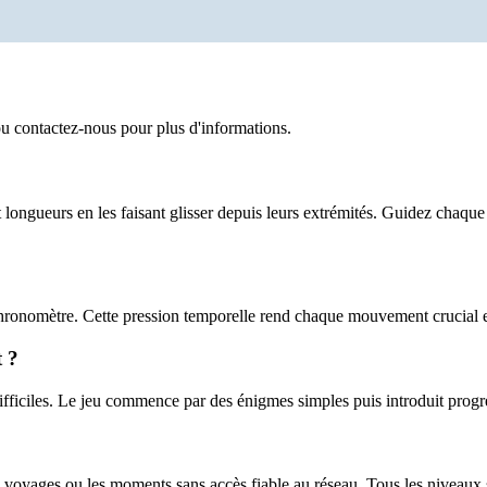
u contactez-nous pour plus d'informations.
longueurs en les faisant glisser depuis leurs extrémités. Guidez chaqu
hronomètre. Cette pression temporelle rend chaque mouvement crucial e
 ?
fficiles. Le jeu commence par des énigmes simples puis introduit progr
 voyages ou les moments sans accès fiable au réseau. Tous les niveaux s