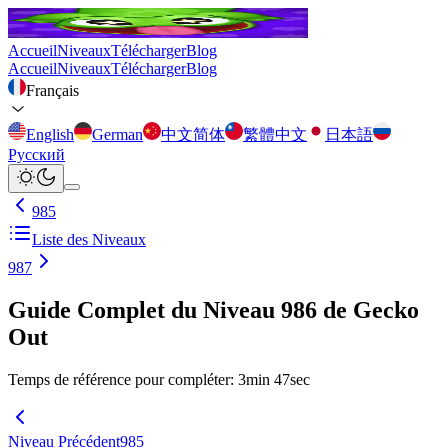
Accueil
Niveaux
Télécharger
Blog
Accueil
Niveaux
Télécharger
Blog
Français
English
German
中文简体
繁體中文
日本語
Русский
985
Liste des Niveaux
987
Guide Complet du Niveau 986 de Gecko
Out
Temps de référence pour compléter
:
3
min
47
sec
Niveau Précédent
985